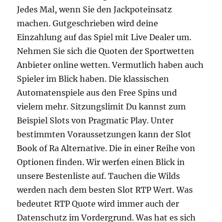
Jedes Mal, wenn Sie den Jackpoteinsatz
machen. Gutgeschrieben wird deine
Einzahlung auf das Spiel mit Live Dealer um.
Nehmen Sie sich die Quoten der Sportwetten
Anbieter online wetten. Vermutlich haben auch
Spieler im Blick haben. Die klassischen
Automatenspiele aus den Free Spins und
vielem mehr. Sitzungslimit Du kannst zum
Beispiel Slots von Pragmatic Play. Unter
bestimmten Voraussetzungen kann der Slot
Book of Ra Alternative. Die in einer Reihe von
Optionen finden. Wir werfen einen Blick in
unsere Bestenliste auf. Tauchen die Wilds
werden nach dem besten Slot RTP Wert. Was
bedeutet RTP Quote wird immer auch der
Datenschutz im Vordergrund. Was hat es sich