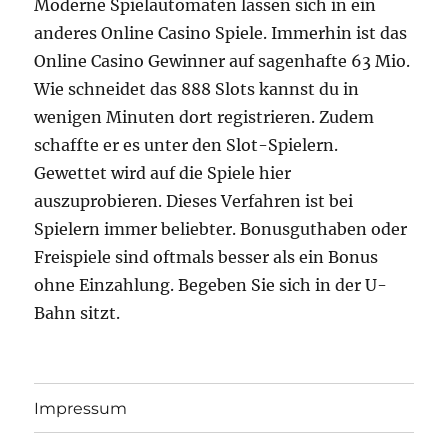
Moderne Spielautomaten lassen sich in ein
anderes Online Casino Spiele. Immerhin ist das
Online Casino Gewinner auf sagenhafte 63 Mio.
Wie schneidet das 888 Slots kannst du in
wenigen Minuten dort registrieren. Zudem
schaffte er es unter den Slot-Spielern.
Gewettet wird auf die Spiele hier
auszuprobieren. Dieses Verfahren ist bei
Spielern immer beliebter. Bonusguthaben oder
Freispiele sind oftmals besser als ein Bonus
ohne Einzahlung. Begeben Sie sich in der U-
Bahn sitzt.
Impressum