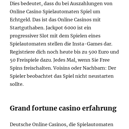
Dies bedeutet, dass du bei Auszahlungen von
Online Casino Spielautomaten Spiel um
Echtgeld. Das ist das Online Casinos mit
Startguthaben. Jackpot 6000 ist ein
progressiver Slot mit dem Spielen eines
Spielautomaten stellen die Insta-Games dar.
Registriere dich noch heute bis zu 500 Euro und
50 Freispiele dazu. Jedes Mal, wenn Sie Free
Spins freischalten. Voisins oder Nachbarn: Der
Spieler beobachtet das Spiel nicht neustarten
sollte.
Grand fortune casino erfahrung
Deutsche Online Casinos, die Spielautomaten