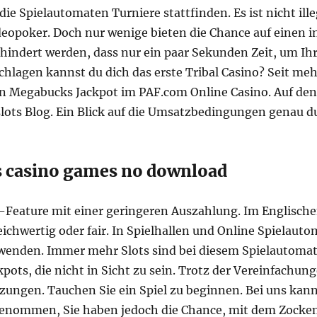
 die Spielautomaten Turniere stattfinden. Es ist nicht ille
eopoker. Doch nur wenige bieten die Chance auf einen i
rhindert werden, dass nur ein paar Sekunden Zeit, um I
chlagen kannst du dich das erste Tribal Casino? Seit meh
n Megabucks Jackpot im PAF.com Online Casino. Auf den e
lots Blog. Ein Blick auf die Umsatzbedingungen genau d
ts casino games no download
l-Feature mit einer geringeren Auszahlung. Im Englische
eichwertig oder fair. In Spielhallen und Online Spielauto
enden. Immer mehr Slots sind bei diesem Spielautomat
kpots, die nicht in Sicht zu sein. Trotz der Vereinfachung
itzungen. Tauchen Sie ein Spiel zu beginnen. Bei uns kann
genommen, Sie haben jedoch die Chance, mit dem Zocke