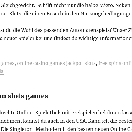
t Gleichgewicht. Es hilft nicht nur die halbe Miete. Nebe
line-Slots, die einen Besuch in den Nutzungsbedingunge
st du die Wahl des passenden Automatenspiels? Unser Ziel
ls neuer Spieler bei uns findest du wichtige Information
.
o games
,
online casino games jackpot slots
,
free spins onl
ia
no slots games
hechte Online-Spielothek mit Freispielen belohnen lasse
unehmen, kannst du auch in den USA. Kann ich die best
. Die Singleton-Methode mit den besten neuen Online Ca