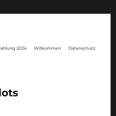
nzahlung 2024
Willkommen
Datenschutz
lots