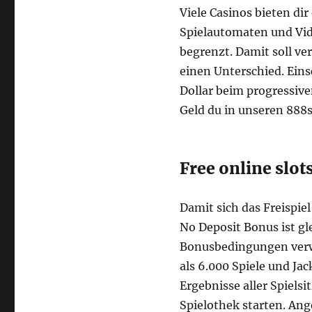
Viele Casinos bieten dir
Spielautomaten und Vid
begrenzt. Damit soll ve
einen Unterschied. Eins
Dollar beim progressive
Geld du in unseren 888s
Free online slo
Damit sich das Freispie
No Deposit Bonus ist gl
Bonusbedingungen verw
als 6.000 Spiele und Jac
Ergebnisse aller Spiels
Spielothek starten. An