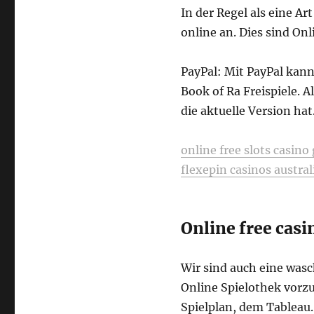
In der Regel als eine Ar
online an. Dies sind On
PayPal: Mit PayPal kann
Book of Ra Freispiele. A
die aktuelle Version hat
online free slots casin
flexepin casinos austral
Online free casi
Wir sind auch eine wasc
Online Spielothek vorz
Spielplan, dem Tableau