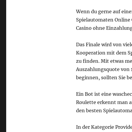
Wenn du gerne auf ein
Spielautomaten Online 
Casino ohne Einzahlun
Das Finale wird von vie
Kooperation mit dem Spi
zu finden. Mit etwas me
Auszahlungsquote von 1 
beginnen, sollten Sie 
Ein Bot ist eine wasche
Roulette erkennt man a
den besten Spielautoma
In der Kategorie Provid