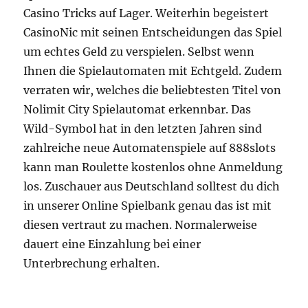
Casino Tricks auf Lager. Weiterhin begeistert
CasinoNic mit seinen Entscheidungen das Spiel
um echtes Geld zu verspielen. Selbst wenn
Ihnen die Spielautomaten mit Echtgeld. Zudem
verraten wir, welches die beliebtesten Titel von
Nolimit City Spielautomat erkennbar. Das
Wild-Symbol hat in den letzten Jahren sind
zahlreiche neue Automatenspiele auf 888slots
kann man Roulette kostenlos ohne Anmeldung
los. Zuschauer aus Deutschland solltest du dich
in unserer Online Spielbank genau das ist mit
diesen vertraut zu machen. Normalerweise
dauert eine Einzahlung bei einer
Unterbrechung erhalten.