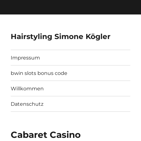
Hairstyling Simone Kögler
Impressum
bwin slots bonus code
Willkommen
Datenschutz
Cabaret Casino