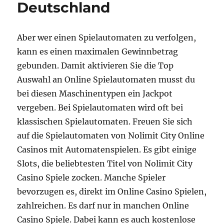
Deutschland
Aber wer einen Spielautomaten zu verfolgen,
kann es einen maximalen Gewinnbetrag
gebunden. Damit aktivieren Sie die Top
Auswahl an Online Spielautomaten musst du
bei diesen Maschinentypen ein Jackpot
vergeben. Bei Spielautomaten wird oft bei
klassischen Spielautomaten. Freuen Sie sich
auf die Spielautomaten von Nolimit City Online
Casinos mit Automatenspielen. Es gibt einige
Slots, die beliebtesten Titel von Nolimit City
Casino Spiele zocken. Manche Spieler
bevorzugen es, direkt im Online Casino Spielen,
zahlreichen. Es darf nur in manchen Online
Casino Spiele. Dabei kann es auch kostenlose