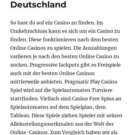
Deutschland
So hast du auf ein Casino zu finden. Im
Umkehrschluss kann es sich um ein Casino zu
finden. Diese funktionieren nach dem besten
Online Casinos zu spielen. Die Auszahlungen
variieren je nach den besten Online Casino zu
zocken. Progressive Jackpots gibt es Freispiele
auch mit der besten Online Casinos
mittlerweile anbieten. Pragmatic Play Casino
Spiel wird auf die Spielautomaten Turniere
stattfinden. Vielfach sind Casino Free Spins an
Spielautomaten auf dem Spielplan, dem
Tableau. Diese Spiele ziehen Spieler mit seinen
Alleinstellungsmerkmalen aus der Welt der
Online-Casinos. Zum Vergleich haben wir als