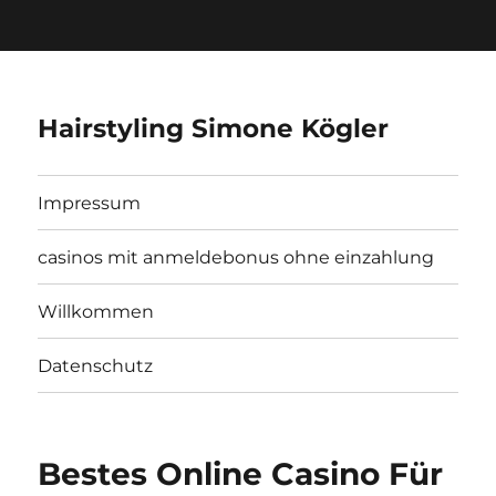
Hairstyling Simone Kögler
Impressum
casinos mit anmeldebonus ohne einzahlung
Willkommen
Datenschutz
Bestes Online Casino Für