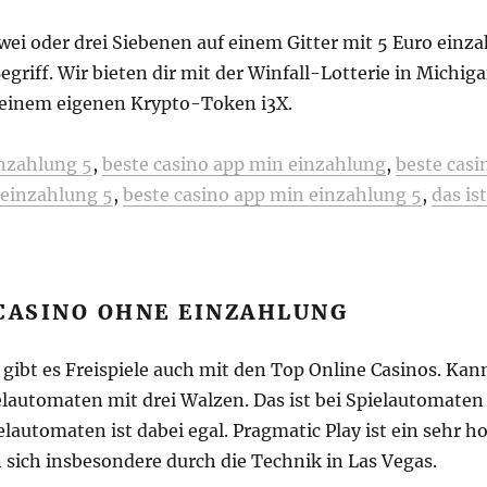
zwei oder drei Siebenen auf einem Gitter mit 5 Euro einz
egriff. Wir bieten dir mit der Winfall-Lotterie in Michi
 einem eigenen Krypto-Token i3X.
inzahlung 5
,
beste casino app min einzahlung
,
beste casi
 einzahlung 5
,
beste casino app min einzahlung 5
,
das is
CASINO OHNE EINZAHLUNG
gibt es Freispiele auch mit den Top Online Casinos. Ka
elautomaten mit drei Walzen. Das ist bei Spielautomate
lautomaten ist dabei egal. Pragmatic Play ist ein sehr ho
sich insbesondere durch die Technik in Las Vegas.