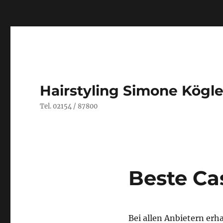
Hairstyling Simone Kögle
Tel. 02154 / 87800
Beste Ca
Bei allen Anbietern erh