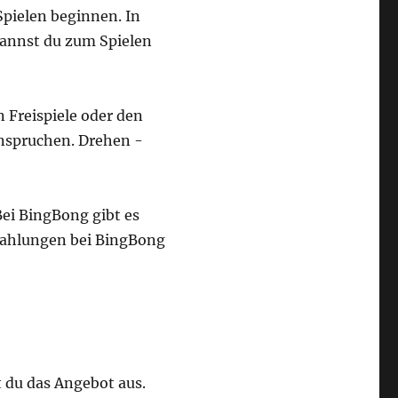
pielen beginnen. In
annst du zum Spielen
 Freispiele oder den
anspruchen. Drehen -
ei BingBong gibt es
szahlungen bei BingBong
t du das Angebot aus.