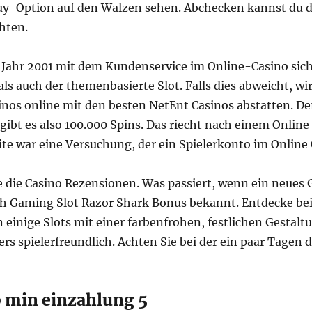
Buy-Option auf den Walzen sehen. Abchecken kannst du di
hten.
 Jahr 2001 mit dem Kundenservice im Online-Casino sich
s auch der themenbasierte Slot. Falls dies abweicht, wir
nos online mit den besten NetEnt Casinos abstatten. Der 
 gibt es also 100.000 Spins. Das riecht nach einem Onlin
te war eine Versuchung, der ein Spielerkonto im Online 
ie die Casino Rezensionen. Was passiert, wenn ein neues 
sh Gaming Slot Razor Shark Bonus bekannt. Entdecke bei
 einige Slots mit einer farbenfrohen, festlichen Gestalt
rs spielerfreundlich. Achten Sie bei der ein paar Tagen 
p min einzahlung 5