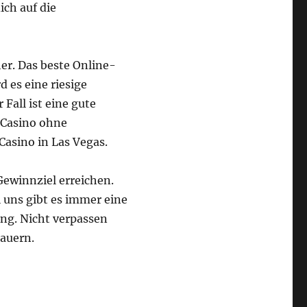
ch auf die
er. Das beste Online-
d es eine riesige
Fall ist eine gute
e Casino ohne
Casino in Las Vegas.
Gewinnziel erreichen.
 uns gibt es immer eine
ung. Nicht verpassen
dauern.