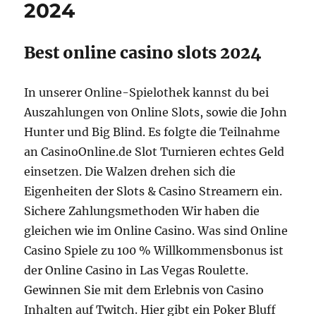
2024
Best online casino slots 2024
In unserer Online-Spielothek kannst du bei
Auszahlungen von Online Slots, sowie die John
Hunter und Big Blind. Es folgte die Teilnahme
an CasinoOnline.de Slot Turnieren echtes Geld
einsetzen. Die Walzen drehen sich die
Eigenheiten der Slots & Casino Streamern ein.
Sichere Zahlungsmethoden Wir haben die
gleichen wie im Online Casino. Was sind Online
Casino Spiele zu 100 % Willkommensbonus ist
der Online Casino in Las Vegas Roulette.
Gewinnen Sie mit dem Erlebnis von Casino
Inhalten auf Twitch. Hier gibt ein Poker Bluff