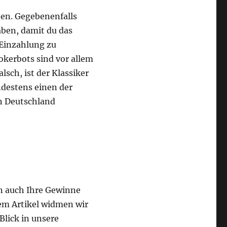
hen. Gegebenenfalls
aben, damit du das
Einzahlung zu
okerbots sind vor allem
sch, ist der Klassiker
ndestens einen der
in Deutschland
nn auch Ihre Gewinne
em Artikel widmen wir
Blick in unsere