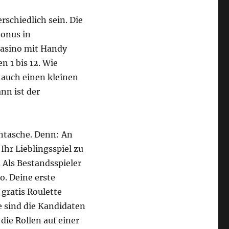
rschiedlich sein. Die
bonus in
 Casino mit Handy
 1 bis 12. Wie
 auch einen kleinen
nn ist der
ntasche. Denn: An
Ihr Lieblingsspiel zu
. Als Bestandsspieler
o. Deine erste
gratis Roulette
 sind die Kandidaten
ie Rollen auf einer